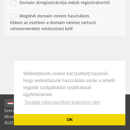
Domain átregisztrációja másik regisztrátortól
Meglévő domain nevem használom.
Ebben az esetben a domain névhez tartozó
névszervereket módosítani kell!
Weboldalunk cookie-kat (sütiket) használ,
hogy weboldalunk használata során a lehető
legjobb szolgáltatást nyújthassuk
ügyfeleinknek.
További információkért kattintson ide!
Magyar / HUF
Szerzői jog által védett © 2026 Microware Hungary Kft.
Minden jog fenntartva. | Áraink az ÁFÁ-t NEM tartalmazzák! |
OK
ÁSZF