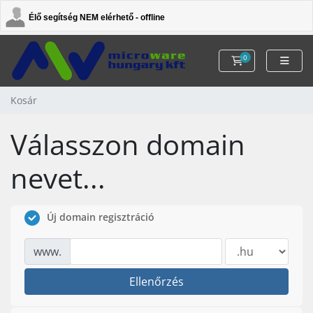
Élő segítség NEM elérhető - offline
0
Kosár
Kosár
Válasszon domain
nevet...
Új domain regisztráció
www.
Ellenőrzés