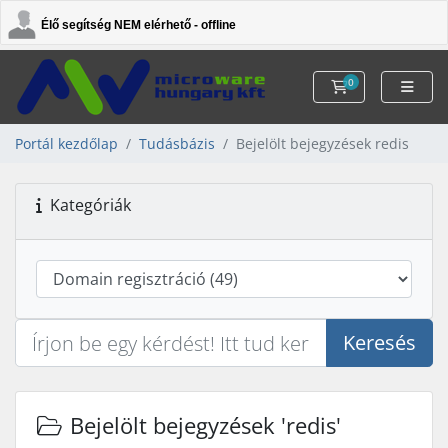
Élő segítség NEM elérhető - offline
0
Kosár
Portál kezdőlap
Tudásbázis
Bejelölt bejegyzések redis
Kategóriák
Keresés
Bejelölt bejegyzések 'redis'