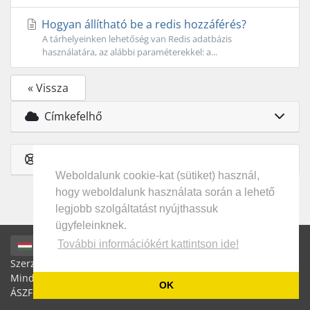
Hogyan állítható be a redis hozzáférés?
A tárhelyeinken lehetőség van Redis adatbázis
használatára, az alábbi paraméterekkel: a...
« Vissza
Címkefelhő
Ügyfélszolgálat
Weboldalunk cookie-kat (sütiket) használ,
hogy weboldalunk használata során a lehető
legjobb szolgáltatást nyújthassuk
ügyfeleinknek.
További információkért kattintson ide!
Magyar / HUF
Szerzői jog által védett © 2026 Microware Hungary Kft.
Minden jog fenntartva. | Áraink az ÁFÁ-t NEM tartalmazzák! |
OK
ÁSZF