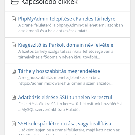
Kapcsolódó cikkek
PhpMyAdmin telepítése cPaneles tárhelyre
A cPanel felületéről a phpMyAdmin-t el lehet érni, azonban
a sok menü és a bejelentkezések miatt...
Kiegészítő és Parkolt domain név felvétele
A fizetős tárhely szolgáltatásainknál lehetősége van a
tárhelyéhez a fődomain néven kívül további...
Tárhely hosszabbítás megrendelése
A meghosszabbítás menete: Jelentkezzen be a
https://admin.microware.hu/ címen a számlafizetői...
Adatbázis elérése SSH tunnelen keresztül
Fejlesztési célokra SSH-n keresztül biztosítunk hozzáférést
a MySQL szerverünkhöz a Haladó,...
SSH kulcspár létrehozása, vagy beállítása
Elsőként lépjen be a cPanel felületére, majd kattintson az