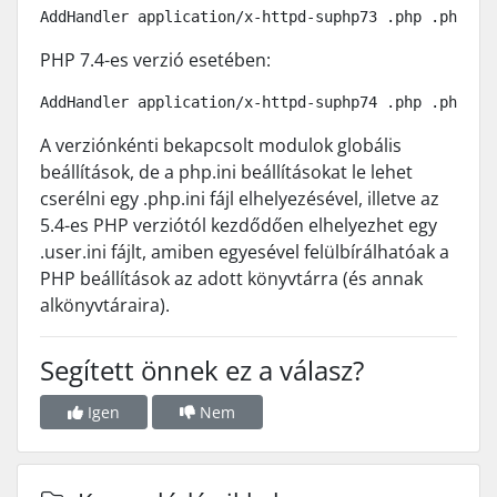
AddHandler application/x-httpd-suphp73 .php .php5
PHP 7.4-es verzió esetében:
AddHandler application/x-httpd-suphp74 .php .php5
A verziónkénti bekapcsolt modulok globális
beállítások, de a php.ini beállításokat le lehet
cserélni egy .php.ini fájl elhelyezésével, illetve az
5.4-es PHP verziótól kezdődően elhelyezhet egy
.user.ini fájlt, amiben egyesével felülbírálhatóak a
PHP beállítások az adott könyvtárra (és annak
alkönyvtáraira).
Segített önnek ez a válasz?
Igen
Nem