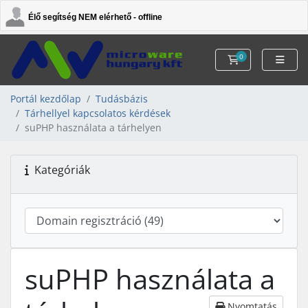
Élő segítség NEM elérhető - offline
0
Kosár
Portál kezdőlap
Tudásbázis
Tárhellyel kapcsolatos kérdések
suPHP használata a tárhelyen
Kategóriák
suPHP használata a
Nyomtatás