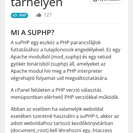
tárhelyen
127
PHP
MI A SUPHP?
A suPHP egy eszköz a PHP parancsfájlok
futtatásához a tulajdonosok engedélyével. Ez egy
Apache modulból (mod_suphp) és egy setuid
gyökér binárisból (suphp) áll, amelyeket az
Apache modul hív meg a PHP interpreter
végrehajtó folyamat uid megváltoztatására.
A cPanel felületen a PHP verzió választás
menüpontban elérhető PHP verziókkal működik.
Abban az esetben ha valamelyik weboldal
esetében szeretné használni a suPHP-t, akkor az
adott weboldalhoz tartozó kezdőkönyvtárban
(document_root) kell létrehozni egy .htaccess