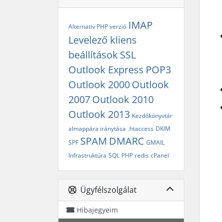
IMAP
Alternativ PHP verzió
Levelező kliens
beállítások
SSL
Outlook Express
POP3
Outlook 2000
Outlook
2007
Outlook 2010
Outlook 2013
Kezdőkönyvtár
almappára iránytása
.htaccess
DKIM
SPAM
DMARC
SPF
GMAIL
Infrastruktúra
SQL
PHP
redis
cPanel
Ügyfélszolgálat
Hibajegyeim