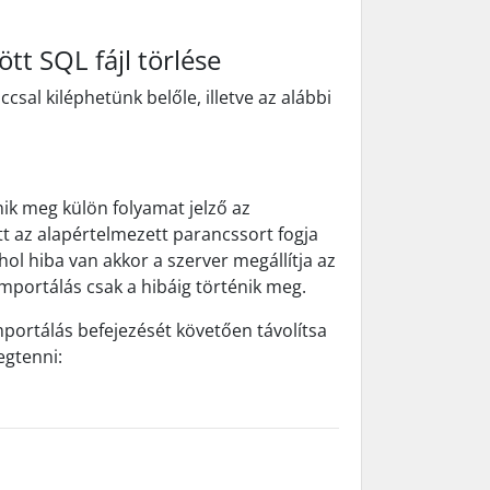
tt SQL fájl törlése
sal kiléphetünk belőle, illetve az alábbi
ik meg külön folyamat jelző az
t az alapértelmezett parancssort fogja
hol hiba van akkor a szerver megállítja az
 importálás csak a hibáig történik meg.
importálás befejezését követően távolítsa
egtenni: