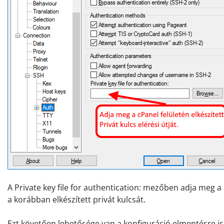
A Private key file for authentication: mezőben adja meg a c
a korábban elkészített privát kulcsát.
Ezt követően lehetősége van a konfiguráció elmentésre is,