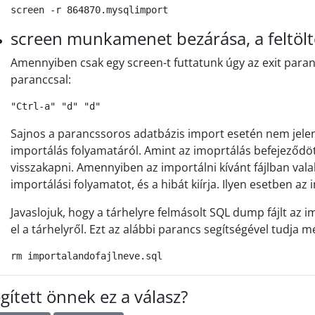
screen -r 864870.mysqlimport
screen munkamenet bezárása, a feltöltö
Amennyiben csak egy screen-t futtatunk úgy az exit parancc
paranccsal:
"Ctrl-a" "d" "d"
Sajnos a parancssoros adatbázis import esetén nem jelen
importálás folyamatáról. Amint az imoprtálás befejeződöt
visszakapni. Amennyiben az importálni kívánt fájlban vala
importálási folyamatot, és a hibát kiírja. Ilyen esetben az
Javaslojuk, hogy a tárhelyre felmásolt SQL dump fájlt az 
el a tárhelyről. Ezt az alábbi parancs segítségével tudja m
rm importalandofajlneve.sql
gített önnek ez a válasz?