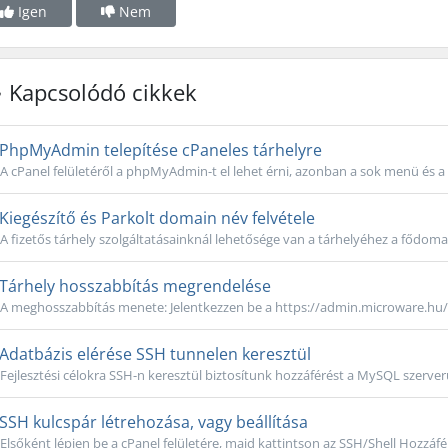
Igen
Nem
Kapcsolódó cikkek
PhpMyAdmin telepítése cPaneles tárhelyre
A cPanel felületéről a phpMyAdmin-t el lehet érni, azonban a sok menü és a 
Kiegészítő és Parkolt domain név felvétele
A fizetős tárhely szolgáltatásainknál lehetősége van a tárhelyéhez a fődomai
Tárhely hosszabbítás megrendelése
A meghosszabbítás menete: Jelentkezzen be a https://admin.microware.hu/ c
Adatbázis elérése SSH tunnelen keresztül
Fejlesztési célokra SSH-n keresztül biztosítunk hozzáférést a MySQL szerver
SSH kulcspár létrehozása, vagy beállítása
Elsőként lépjen be a cPanel felületére, majd kattintson az SSH/Shell Hozzáf