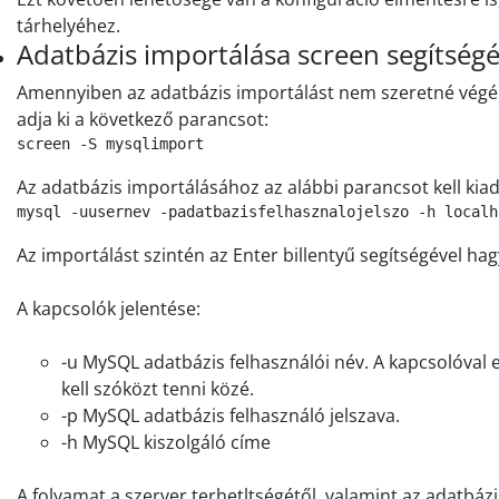
tárhelyéhez.
Adatbázis importálása screen segítségé
Amennyiben az adatbázis importálást nem szeretné végéi
adja ki a következő parancsot:
screen -S mysqlimport
Az adatbázis importálásához az alábbi parancsot kell kiad
mysql -uusernev -padatbazisfelhasznalojelszo -h localh
Az importálást szintén az Enter billentyű segítségével hag
A kapcsolók jelentése:
-u MySQL adatbázis felhasználói név. A kapcsolóval e
kell szóközt tenni közé.
-p MySQL adatbázis felhasználó jelszava.
-h MySQL kiszolgáló címe
A folyamat a szerver terhetltségétől, valamint az adatbáz