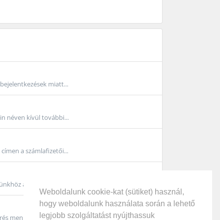
bejelentkezések miatt...
n néven kívül további...
ímen a számlafizetői...
ünkhöz a Haladó,...
Weboldalunk cookie-kat (sütiket) használ,
hogy weboldalunk használata során a lehető
legjobb szolgáltatást nyújthassuk
érés menüpontra....