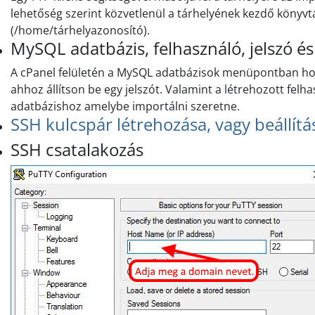
lehetőség szerint közvetlenül a tárhelyének kezdő könyvt
(/home/tárhelyazonosító).
MySQL adatbázis, felhasználó, jelszó és
A cPanel felületén a MySQL adatbázisok menüpontban hoz
ahhoz állítson be egy jelszót. Valamint a létrehozott fel
adatbázishoz amelybe importálni szeretne.
SSH kulcspár létrehozása, vagy beállítá
SSH csatalakozás