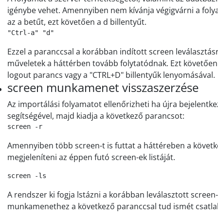
igénybe vehet. Amennyiben nem kívánja végigvárni a folyam
az a betűt, ezt követően a d billentyűt.
"Ctrl-a" "d"
Ezzel a paranccsal a korábban indított screen leválasztásr
műveletek a háttérben tovább folytatódnak. Ezt követően
logout parancs vagy a "CTRL+D" billentyűk lenyomásával.
screen munkamenet visszaszerzése
Az importálási folyamatot ellenőrizheti ha újra bejelentke
segítségével, majd kiadja a következő parancsot:
screen -r
Amennyiben több screen-t is futtat a háttéreben a követk
megjeleníteni az éppen futó screen-ek listáját.
screen -ls
A rendszer ki fogja lstázni a korábban leválasztott screen-e
munkamenethez a következő paranccsal tud ismét csatla