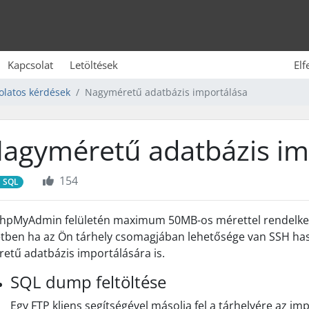
Kapcsolat
Letöltések
Elf
olatos kérdések
Nagyméretű adatbázis importálása
agyméretű adatbázis im
154
SQL
hpMyAdmin felületén maximum 50MB-os mérettel rendelkező
tben ha az Ön tárhely csomagjában lehetősége van SSH ha
etű adatbázis importálására is.
SQL dump feltöltése
Egy FTP kliens segítségével másolja fel a tárhelyére az imp