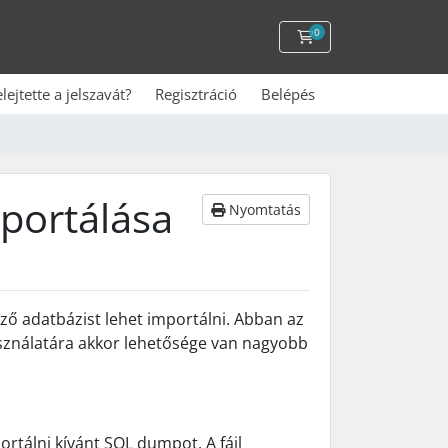
0
Kosár
elejtette a jelszavát?
Regisztráció
Belépés
portálása
Nyomtatás
 adatbázist lehet importálni. Abban az
sználatára akkor lehetősége van nagyobb
ortálni kívánt SQL dumpot. A fájl