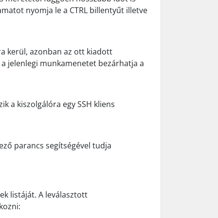
atot nyomja le a CTRL billentyűt illetve
a kerül, azonban az ott kiadott
 a jelenlegi munkamenetet bezárhatja a
zik a kiszolgálóra egy SSH kliens
ező parancs segítségével tudja
k listáját. A leválasztott
kozni: