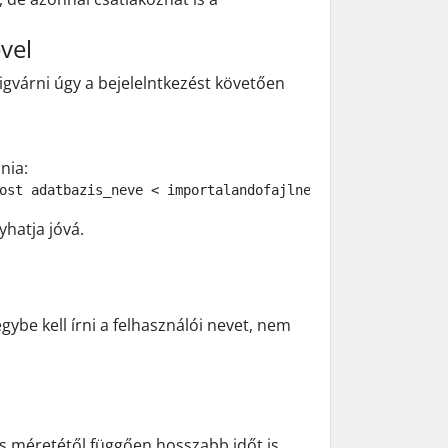
vel
gvárni úgy a bejelelntkezést követően
nia:
ost adatbazis_neve < importalandofajlneve.sql
yhatja jóvá.
gybe kell írni a felhasználói nevet, nem
is méretétől függően hosszabb időt is