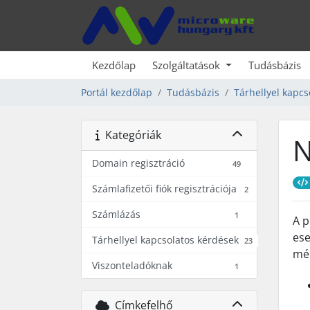
Kezdőlap
Szolgáltatások
Tudásbázis
Portál kezdőlap
Tudásbázis
Tárhellyel kapcs
Kategóriák
N
Domain regisztráció
49
Számlafizetői fiók regisztrációja
2
Számlázás
1
A p
ese
Tárhellyel kapcsolatos kérdések
23
mér
Viszonteladóknak
1
Címkefelhő