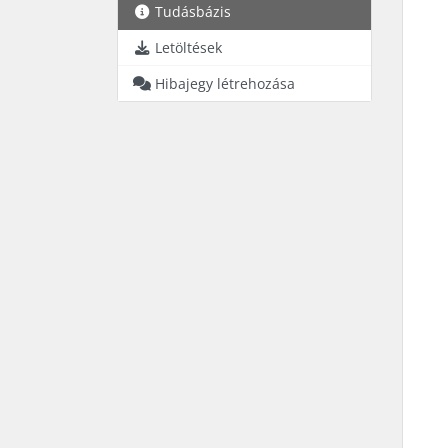
Tudásbázis
Letöltések
Hibajegy létrehozása