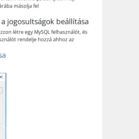
árába másolja fel
 a jogosultságok beállítása
zon létre egy MySQL felhasználót, és
használót rendelje hozzá ahhoz az
sa