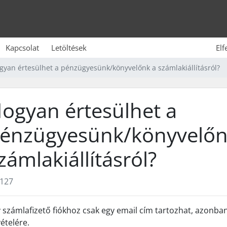
Kapcsolat
Letöltések
Elf
gyan értesülhet a pénzügyesünk/könyvelőnk a számlakiállításról?
ogyan értesülhet a
énzügyesünk/könyvelőn
zámlakiállításról?
127
 számlafizető fiókhoz csak egy email cím tartozhat, azonban
vételére.