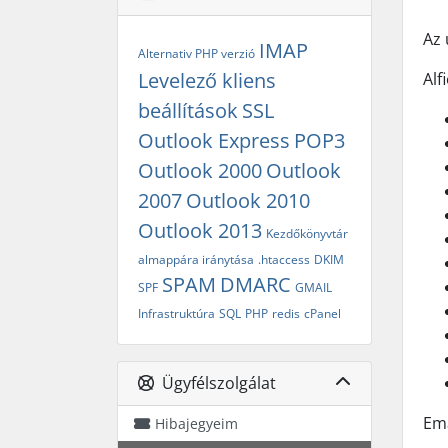
Az 
IMAP
Alternativ PHP verzió
Levelező kliens
Alf
beállítások
SSL
Outlook Express
POP3
Outlook 2000
Outlook
2007
Outlook 2010
Outlook 2013
Kezdőkönyvtár
almappára iránytása
.htaccess
DKIM
SPAM
DMARC
SPF
GMAIL
Infrastruktúra
SQL
PHP
redis
cPanel
Ügyfélszolgálat
Ema
Hibajegyeim