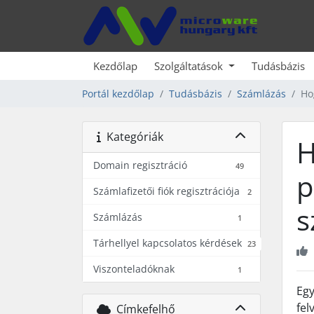
Kezdőlap
Szolgáltatások
Tudásbázis
Portál kezdőlap
Tudásbázis
Számlázás
Ho
Kategóriák
H
Domain regisztráció
49
p
Számlafizetői fiók regisztrációja
2
s
Számlázás
1
Tárhellyel kapcsolatos kérdések
23
Viszonteladóknak
1
Egy
fel
Címkefelhő