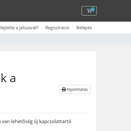
0
Kosár
elejtette a jelszavát?
Regisztráció
Belépés
k a
Nyomtatás
 van lehetőség új kapcsolattartó