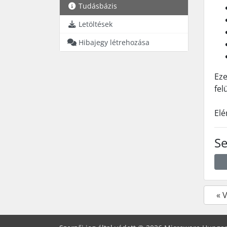
Tudásbázis
Letöltések
Hibajegy létrehozása
Eze
fel
Elé
Se
« 