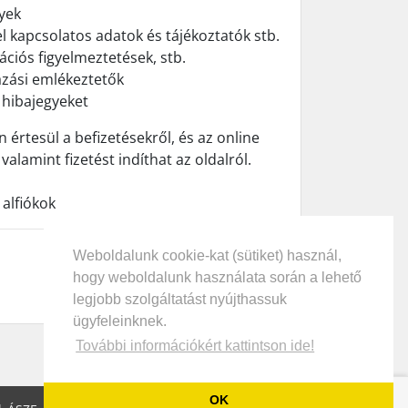
yek
l kapcsolatos adatok és tájékoztatók stb.
ációs figyelmeztetések, stb.
ázási emlékeztetők
t hibajegyeket
n értesül a befizetésekről, és az online
valamint fizetést indíthat az oldalról.
alfiókok
Weboldalunk cookie-kat (sütiket) használ,
hogy weboldalunk használata során a lehető
legjobb szolgáltatást nyújthassuk
ügyfeleinknek.
További információkért kattintson ide!
Élő segítség elérhető -
OK