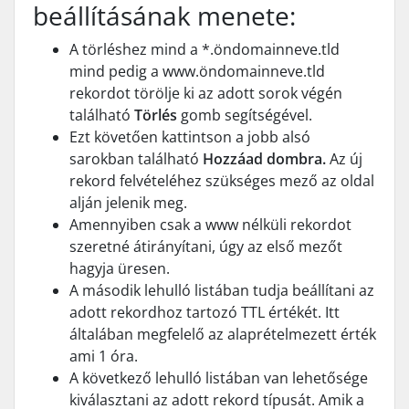
beállításának menete:
A törléshez mind a *.öndomainneve.tld
mind pedig a www.öndomainneve.tld
rekordot törölje ki az adott sorok végén
található
Törlés
gomb segítségével.
Ezt követően kattintson a jobb alsó
sarokban található
Hozzáad dombra.
Az új
rekord felvételéhez szükséges mező az oldal
alján jelenik meg.
Amennyiben csak a www nélküli rekordot
szeretné átirányítani, úgy az első mezőt
hagyja üresen.
A második lehulló listában tudja beállítani az
adott rekordhoz tartozó TTL értékét. Itt
általában megfelelő az alaprételmezett érték
ami 1 óra.
A következő lehulló listában van lehetősége
kiválasztani az adott rekord típusát. Amik a