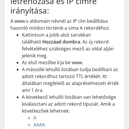
létrehozása és IP címre
irányítása:
A www-s aldomain névnél az IP cím beállítása
hasonló módon történik a sima A rekordéhoz.
Kattintson a jobb alsó sarokban
található
Hozzáad dombra.
Az új rekord
felvételéhez szükséges mező az oldal alján
jelenik meg.
Az első mezőbe írja be www.
A második lehulló listában tudja beállítani az
adott rekordhoz tartozó TTL értékét. Itt
általában megfelelő az alaprételmezett érték
ami 1 óra.
A következő lehulló listában van lehetősége
kiválasztani az adott rekord típusát. Amik a
következőek lehetnek:
A
AAAA