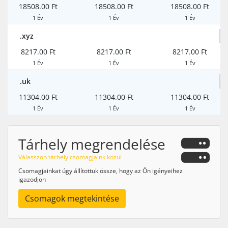
18508.00 Ft
18508.00 Ft
18508.00 Ft
1 Év
1 Év
1 Év
.xyz
8217.00 Ft
8217.00 Ft
8217.00 Ft
1 Év
1 Év
1 Év
.uk
11304.00 Ft
11304.00 Ft
11304.00 Ft
1 Év
1 Év
1 Év
Tárhely megrendelése
Válasszon tárhely csomagjaink közül
Csomagjainkat úgy állítottuk össze, hogy az Ön igényeihez
igazodjon
Csomagok megtekintése