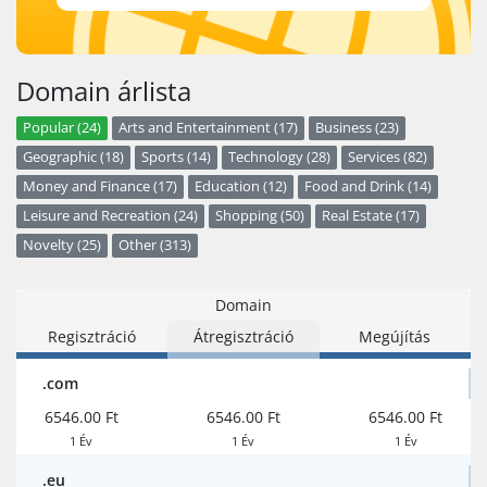
Domain árlista
Popular (24)
Arts and Entertainment (17)
Business (23)
Geographic (18)
Sports (14)
Technology (28)
Services (82)
Money and Finance (17)
Education (12)
Food and Drink (14)
Leisure and Recreation (24)
Shopping (50)
Real Estate (17)
Novelty (25)
Other (313)
Domain
Regisztráció
Átregisztráció
Megújítás
.com
6546.00 Ft
6546.00 Ft
6546.00 Ft
1 Év
1 Év
1 Év
.eu