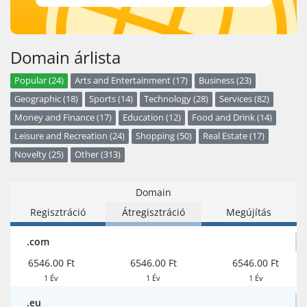
Domain árlista
Popular (24)
Arts and Entertainment (17)
Business (23)
Geographic (18)
Sports (14)
Technology (28)
Services (82)
Money and Finance (17)
Education (12)
Food and Drink (14)
Leisure and Recreation (24)
Shopping (50)
Real Estate (17)
Novelty (25)
Other (313)
Domain
Regisztráció
Átregisztráció
Megújítás
.com
6546.00 Ft
6546.00 Ft
6546.00 Ft
1 Év
1 Év
1 Év
.eu