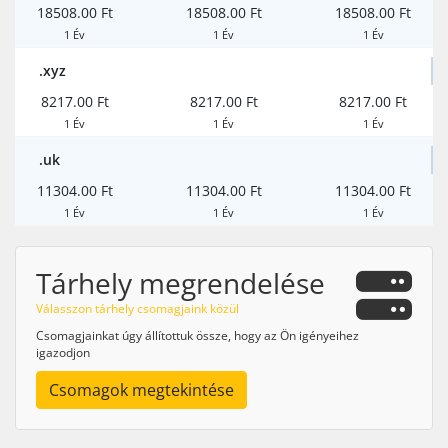
18508.00 Ft
18508.00 Ft
18508.00 Ft
1 Év
1 Év
1 Év
.xyz
8217.00 Ft
8217.00 Ft
8217.00 Ft
1 Év
1 Év
1 Év
.uk
11304.00 Ft
11304.00 Ft
11304.00 Ft
1 Év
1 Év
1 Év
Tárhely megrendelése
Válasszon tárhely csomagjaink közül
Csomagjainkat úgy állítottuk össze, hogy az Ön igényeihez
igazodjon
Csomagok megtekintése