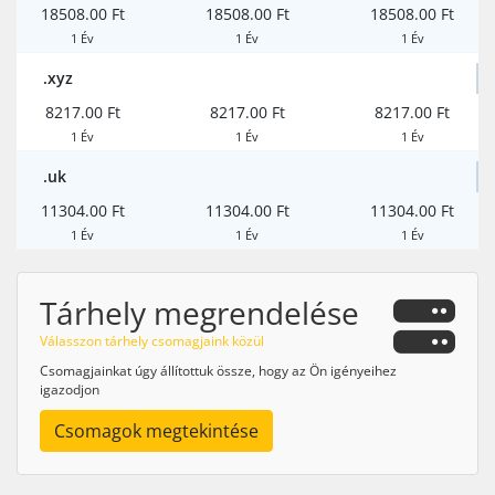
18508.00 Ft
18508.00 Ft
18508.00 Ft
1 Év
1 Év
1 Év
.xyz
8217.00 Ft
8217.00 Ft
8217.00 Ft
1 Év
1 Év
1 Év
.uk
11304.00 Ft
11304.00 Ft
11304.00 Ft
1 Év
1 Év
1 Év
Tárhely megrendelése
Válasszon tárhely csomagjaink közül
Csomagjainkat úgy állítottuk össze, hogy az Ön igényeihez
igazodjon
Csomagok megtekintése