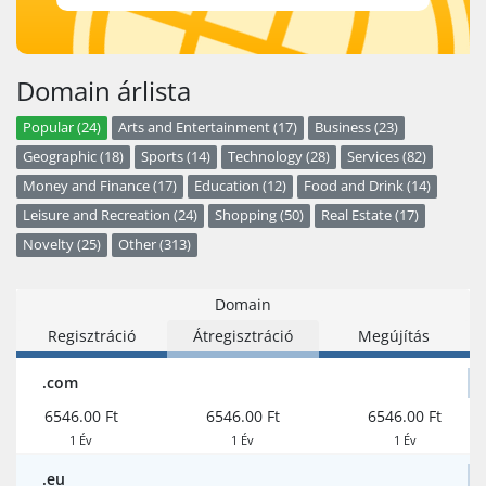
Domain árlista
Popular (24)
Arts and Entertainment (17)
Business (23)
Geographic (18)
Sports (14)
Technology (28)
Services (82)
Money and Finance (17)
Education (12)
Food and Drink (14)
Leisure and Recreation (24)
Shopping (50)
Real Estate (17)
Novelty (25)
Other (313)
Domain
Regisztráció
Átregisztráció
Megújítás
.com
6546.00 Ft
6546.00 Ft
6546.00 Ft
1 Év
1 Év
1 Év
.eu