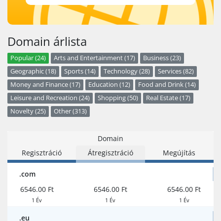
Domain árlista
Popular (24)
Arts and Entertainment (17)
Business (23)
Geographic (18)
Sports (14)
Technology (28)
Services (82)
Money and Finance (17)
Education (12)
Food and Drink (14)
Leisure and Recreation (24)
Shopping (50)
Real Estate (17)
Novelty (25)
Other (313)
Domain
Regisztráció
Átregisztráció
Megújítás
.com
6546.00 Ft
6546.00 Ft
6546.00 Ft
1 Év
1 Év
1 Év
.eu