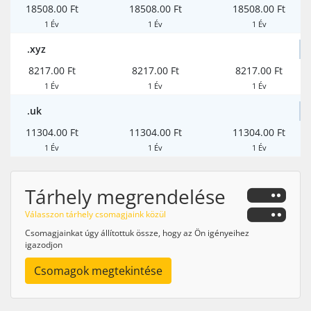
18508.00 Ft
18508.00 Ft
18508.00 Ft
1 Év
1 Év
1 Év
.xyz
8217.00 Ft
8217.00 Ft
8217.00 Ft
1 Év
1 Év
1 Év
.uk
11304.00 Ft
11304.00 Ft
11304.00 Ft
1 Év
1 Év
1 Év
Tárhely megrendelése
Válasszon tárhely csomagjaink közül
Csomagjainkat úgy állítottuk össze, hogy az Ön igényeihez
igazodjon
Csomagok megtekintése