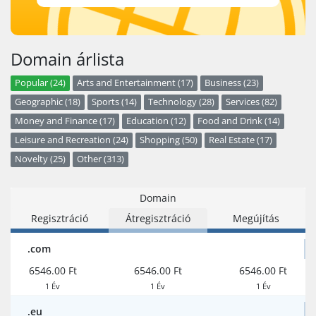
Domain árlista
Popular (24)
Arts and Entertainment (17)
Business (23)
Geographic (18)
Sports (14)
Technology (28)
Services (82)
Money and Finance (17)
Education (12)
Food and Drink (14)
Leisure and Recreation (24)
Shopping (50)
Real Estate (17)
Novelty (25)
Other (313)
Domain
Regisztráció
Átregisztráció
Megújítás
.com
6546.00 Ft
6546.00 Ft
6546.00 Ft
1 Év
1 Év
1 Év
.eu