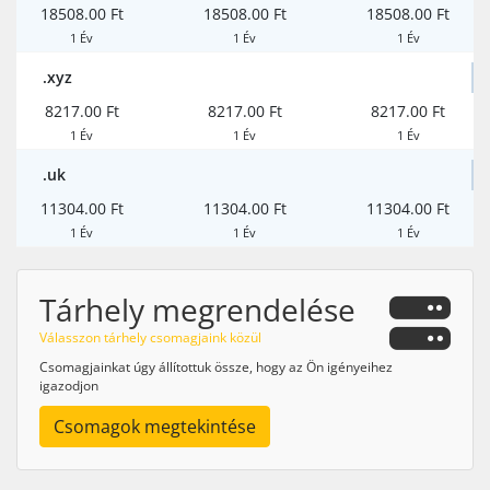
18508.00 Ft
18508.00 Ft
18508.00 Ft
1 Év
1 Év
1 Év
.xyz
8217.00 Ft
8217.00 Ft
8217.00 Ft
1 Év
1 Év
1 Év
.uk
11304.00 Ft
11304.00 Ft
11304.00 Ft
1 Év
1 Év
1 Év
Tárhely megrendelése
Válasszon tárhely csomagjaink közül
Csomagjainkat úgy állítottuk össze, hogy az Ön igényeihez
igazodjon
Csomagok megtekintése