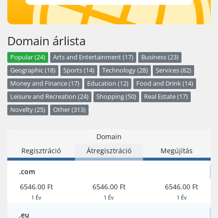
Domain árlista
Popular (24)
Arts and Entertainment (17)
Business (23)
Geographic (18)
Sports (14)
Technology (28)
Services (82)
Money and Finance (17)
Education (12)
Food and Drink (14)
Leisure and Recreation (24)
Shopping (50)
Real Estate (17)
Novelty (25)
Other (313)
Domain
Regisztráció
Átregisztráció
Megújítás
.com
6546.00 Ft
6546.00 Ft
6546.00 Ft
1 Év
1 Év
1 Év
.eu