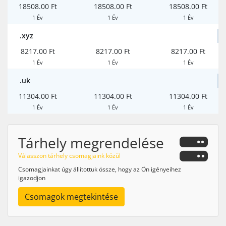
18508.00 Ft
18508.00 Ft
18508.00 Ft
1 Év
1 Év
1 Év
.xyz
8217.00 Ft
8217.00 Ft
8217.00 Ft
1 Év
1 Év
1 Év
.uk
11304.00 Ft
11304.00 Ft
11304.00 Ft
1 Év
1 Év
1 Év
Tárhely megrendelése
Válasszon tárhely csomagjaink közül
Csomagjainkat úgy állítottuk össze, hogy az Ön igényeihez
igazodjon
Csomagok megtekintése