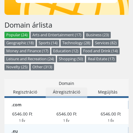
Domain árlista
Popular (24)
Arts and Entertainment (17)
Business (23)
Geographic (18)
Sports (14)
Technology (28)
Services (82)
Money and Finance (17)
Education (12)
Food and Drink (14)
Leisure and Recreation (24)
Shopping (50)
Real Estate (17)
Novelty (25)
Other (313)
Domain
Regisztráció
Átregisztráció
Megújítás
.com
6546.00 Ft
6546.00 Ft
6546.00 Ft
1 Év
1 Év
1 Év
.eu