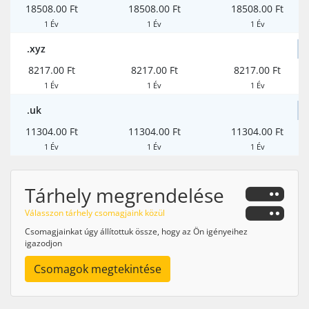
18508.00 Ft
18508.00 Ft
18508.00 Ft
1 Év
1 Év
1 Év
.xyz
8217.00 Ft
8217.00 Ft
8217.00 Ft
1 Év
1 Év
1 Év
.uk
11304.00 Ft
11304.00 Ft
11304.00 Ft
1 Év
1 Év
1 Év
Tárhely megrendelése
Válasszon tárhely csomagjaink közül
Csomagjainkat úgy állítottuk össze, hogy az Ön igényeihez
igazodjon
Csomagok megtekintése