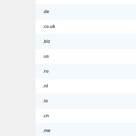
.de
.co.uk
.biz
.us
.ru
.nl
.io
.cn
.me