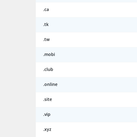
.ca
.tk
.tw
.mobi
.club
.online
.site
.vip
.xyz