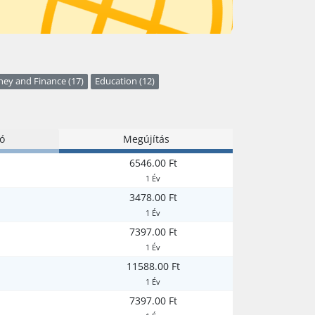
ey and Finance (17)
Education (12)
ió
Megújítás
6546.00 Ft
1 Év
3478.00 Ft
1 Év
7397.00 Ft
1 Év
11588.00 Ft
1 Év
7397.00 Ft