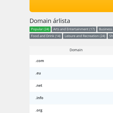
Domain árlista
Popular (24)
Arts and Entertainment (17)
Business 
Food and Drink (14)
Leisure and Recreation (24)
Sh
Domain
.com
.eu
.net
.info
.org