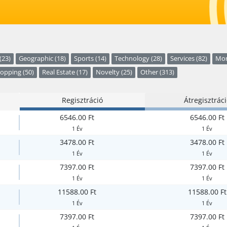
(23)
Geographic (18)
Sports (14)
Technology (28)
Services (82)
Mon
opping (50)
Real Estate (17)
Novelty (25)
Other (313)
Regisztráció
Átregisztrác
6546.00 Ft
6546.00 Ft
1 Év
1 Év
3478.00 Ft
3478.00 Ft
1 Év
1 Év
7397.00 Ft
7397.00 Ft
1 Év
1 Év
11588.00 Ft
11588.00 Ft
1 Év
1 Év
7397.00 Ft
7397.00 Ft