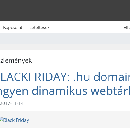
Kapcsolat
Letöltések
Elf
zlemények
LACKFRIDAY: .hu domain
ngyen dinamikus webtár
2017-11-14