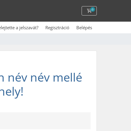
0
Kosár
elejtette a jelszavát?
Regisztráció
Belépés
 név név mellé
hely!